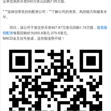
证券交易所斥资240万美元回购7.05万股。
* **选择信誉良好的配资公司：**了解公司的资质、风控能力和服务水
平。
同日，该公司于港交所斥资467.87万港元回购1.74万股，
股票股
指配资
每股回购价为265.6港元-270.6港元。
MACD金叉信号形成，这些股涨势不错！